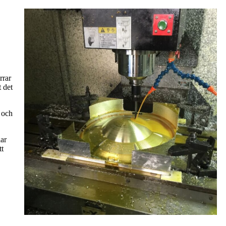
rrar
 det
 och
lar
tt