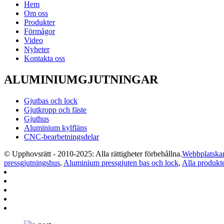
Hem
Om oss
Produkter
Förmågor
Video
Nyheter
Kontakta oss
ALUMINIUMGJUTNINGAR
Gjutbas och lock
Gjutkropp och fäste
Gjuthus
Aluminium kylfläns
CNC-bearbetningsdelar
© Upphovsrätt - 2010-2025: Alla rättigheter förbehållna.
Webbplatskar
pressgjutningshus
,
Aluminium pressgjuten bas och lock
,
Alla produkt