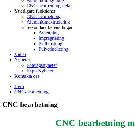
Aluminium kylfläns
CNC-bearbetningsdelar
Ytterligare funktioner
CNC-bearbetning
Aluminiumextrudering
Sekundära behandlingar
Avfettning
Impregnering
Pärlblästring
Pulverlackering
Video
Nyheter
Företagsnyheter
Expo Nyheter
Kontakta oss
Hem
CNC-bearbetning
CNC-bearbetning
CNC-bearbetning med