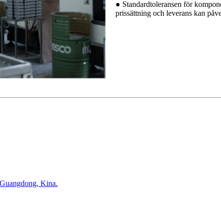
● Standardtoleransen för komponen
prissättning och leverans kan påv
 Guangdong, Kina.