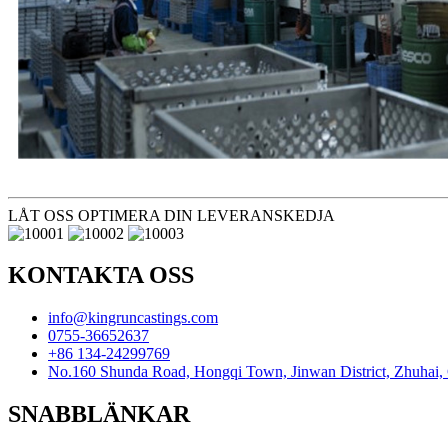
LÅT OSS OPTIMERA DIN LEVERANSKEDJA
KONTAKTA OSS
info@kingruncastings.com
0755-36652637
+86 134-24299769
No.160 Shunda Road, Hongqi Town, Jinwan District, Zhuhai,
SNABBLÄNKAR