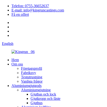
Telefon: 0755-36652637
E-mail: info@kingruncastings.com
Få en offert
English
Hem
Om oss
Företagsprofil
Fabriksvy
Testutrustning
Vanliga frågor
Aluminiumgjutgods
Aluminiumgjutning
Gjutbas och lock
Gjutkropp och fäste
Gjuthus