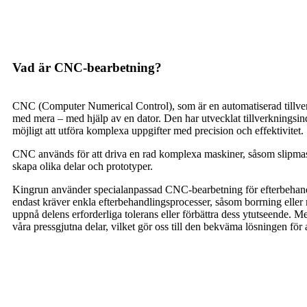
Vad är CNC-bearbetning?
CNC (Computer Numerical Control), som är en automatiserad tillverk
med mera – med hjälp av en dator. Den har utvecklat tillverkningsind
möjligt att utföra komplexa uppgifter med precision och effektivitet.
CNC används för att driva en rad komplexa maskiner, såsom slipmaski
skapa olika delar och prototyper.
Kingrun använder specialanpassad CNC-bearbetning för efterbehandlin
endast kräver enkla efterbehandlingsprocesser, såsom borrning eller 
uppnå delens erforderliga tolerans eller förbättra dess ytutseende. 
våra pressgjutna delar, vilket gör oss till den bekväma lösningen för