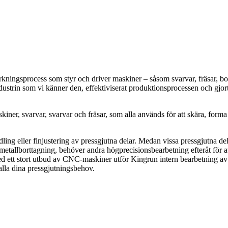
ningsprocess som styr och driver maskiner – såsom svarvar, fräsar, bo
ustrin som vi känner den, effektiviserat produktionsprocessen och gjort
ner, svarvar, svarvar och fräsar, som alla används för att skära, forma
g eller finjustering av pressgjutna delar. Medan vissa pressgjutna de
metallborttagning, behöver andra högprecisionsbearbetning efteråt för a
Med ett stort utbud av CNC-maskiner utför Kingrun intern bearbetning av
 alla dina pressgjutningsbehov.