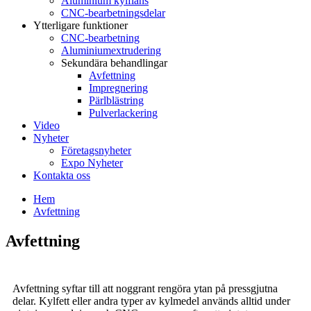
Aluminium kylfläns
CNC-bearbetningsdelar
Ytterligare funktioner
CNC-bearbetning
Aluminiumextrudering
Sekundära behandlingar
Avfettning
Impregnering
Pärlblästring
Pulverlackering
Video
Nyheter
Företagsnyheter
Expo Nyheter
Kontakta oss
Hem
Avfettning
Avfettning
Avfettning syftar till att noggrant rengöra ytan på pressgjutna
delar. Kylfett eller andra typer av kylmedel används alltid under