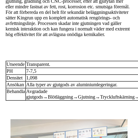
gjutning, gradning och CNC-processer, efter att gjutytan mer
eller mindre fastnat av fett, rost, korrosion etc. smutsiga föremål.
För att förbereda en del helt för sekundär beläggningsaktiviteter
sätter Kingrun upp en komplett automatisk rengörings- och
avfettningslinje. Processen skadar inte gjutningen vad gäller
kemisk interaktion och kan fungera i normalt väder med extremt
hög effektivitet för att avlägsna onödiga kemikalier.
Utseende
Transparent.
PH
7-7,5
Densitet
1,098
Ansökan
Alla typer av gjutgods av aluminiumlegeringar.
Behandla
Avgradade
gjutgods→Blötläggning→Gjutning→Tryckluftskärning→