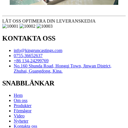
LÅT OSS OPTIMERA DIN LEVERANSKEDJA
KONTAKTA OSS
info@kingruncastings.com
0755-36652637
+86 134-24299769
No.160 Shunda Road, Hongqi Town, Jinwan District,
Zhuhai, Guangdong, Kina.
SNABBLÄNKAR
Hem
Om oss
Produkter
Förmågor
Video
Nyheter
Kontakta oss