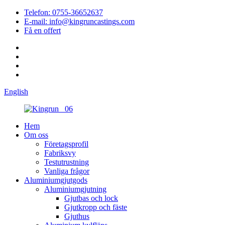
Telefon: 0755-36652637
E-mail: info@kingruncastings.com
Få en offert
English
Hem
Om oss
Företagsprofil
Fabriksvy
Testutrustning
Vanliga frågor
Aluminiumgjutgods
Aluminiumgjutning
Gjutbas och lock
Gjutkropp och fäste
Gjuthus