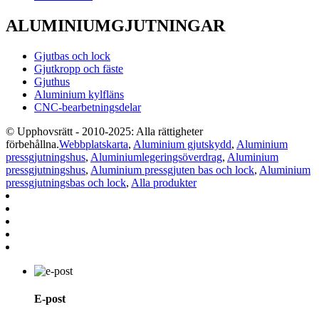
ALUMINIUMGJUTNINGAR
Gjutbas och lock
Gjutkropp och fäste
Gjuthus
Aluminium kylfläns
CNC-bearbetningsdelar
© Upphovsrätt - 2010-2025: Alla rättigheter
förbehållna.
Webbplatskarta
,
Aluminium gjutskydd
,
Aluminium
pressgjutningshus
,
Aluminiumlegeringsöverdrag
,
Aluminium
pressgjutningshus
,
Aluminium pressgjuten bas och lock
,
Aluminium
pressgjutningsbas och lock
,
Alla produkter
E-post