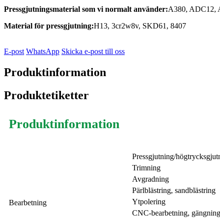
Pressgjutningsmaterial som vi normalt använder:
A380, ADC12, A
Material för pressgjutning:
H13, 3cr2w8v, SKD61, 8407
E-post
WhatsApp
Skicka e-post till oss
Produktinformation
Produktetiketter
Produktinformation
Pressgjutning/högtrycksgjut
Trimning
Avgradning
Pärlblästring, sandblästring
Ytpolering
Bearbetning
CNC-bearbetning, gängning