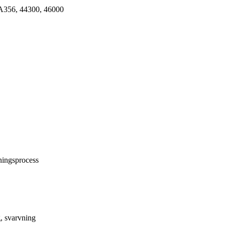
356, 44300, 46000
ningsprocess
, svarvning