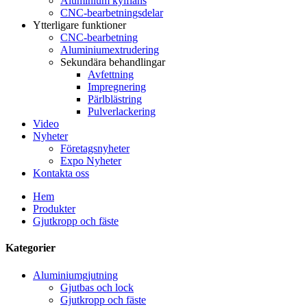
Aluminium kylfläns
CNC-bearbetningsdelar
Ytterligare funktioner
CNC-bearbetning
Aluminiumextrudering
Sekundära behandlingar
Avfettning
Impregnering
Pärlblästring
Pulverlackering
Video
Nyheter
Företagsnyheter
Expo Nyheter
Kontakta oss
Hem
Produkter
Gjutkropp och fäste
Kategorier
Aluminiumgjutning
Gjutbas och lock
Gjutkropp och fäste