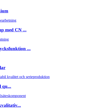
nium
p med CN ...
cksfunktion ...
lar
 qu...
alitativ...