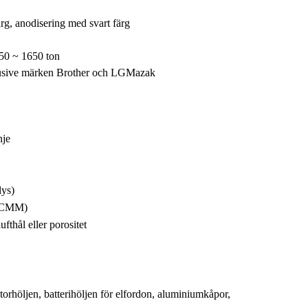
rg, anodisering med svart färg
250 ~ 1650 ton
usive märken Brother och LGMazak
nje
lys)
 (CMM)
ufthål eller porositet
rhöljen, batterihöljen för elfordon, aluminiumkåpor,