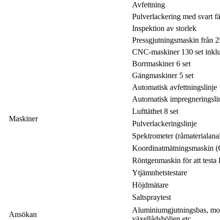
Avfettning
Pulverlackering med svart fä
Inspektion av storlek
Pressgjutningsmaskin från 
CNC-maskiner 130 set inkl
Borrmaskiner 6 set
Gängmaskiner 5 set
Automatisk avfettningslinje
Automatisk impregneringsli
Lufttäthet 8 set
Maskiner
Pulverlackeringslinje
Spektrometer (råmaterialana
Koordinatmätningsmaskin
Röntgenmaskin för att testa l
Ytjämnhetstestare
Höjdmätare
Saltspraytest
Aluminiumgjutningsbas, moto
Ansökan
växellådshöljen etc.