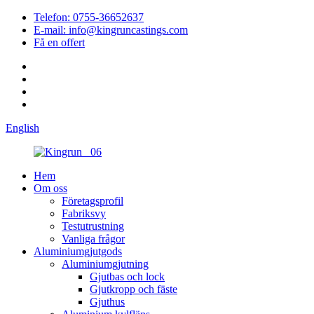
Telefon: 0755-36652637
E-mail: info@kingruncastings.com
Få en offert
English
Hem
Om oss
Företagsprofil
Fabriksvy
Testutrustning
Vanliga frågor
Aluminiumgjutgods
Aluminiumgjutning
Gjutbas och lock
Gjutkropp och fäste
Gjuthus