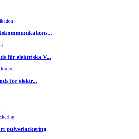
elekommunikations...
för elektriska V...
 för elektr...
g
rt pulverlackering